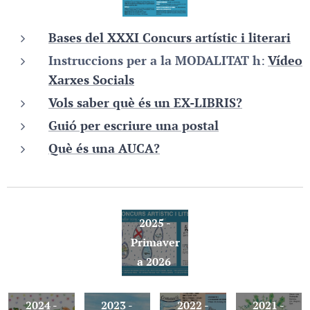
Bases del XXXI Concurs artístic i literari
Instruccions per a la MODALITAT h
:
Vídeo
Xarxes Socials
Vols saber què és un EX-LIBRIS?
Guió per escriure una postal
XXXI
Concurs
Què és una AUCA?
artístic i
literari
Tardor
XXX
XXIX
XXVIII
XXVII
2025 -
Concurs
Concurs
Concurs
Concurs
Primaver
artístic i
artístic i
artístic i
artístic i
a 2026
literari
literari
literari
literari
Tardor
Tardor
Tardor
Tardor
XXVI
XXV
XXIV
XXIII
2024 -
2023 -
2022 -
2021 -