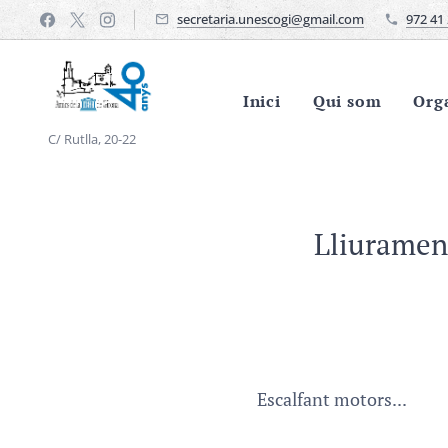
secretaria.unescogi@gmail.com
972 41 
Inici
Qui som
Org
C/ Rutlla, 20-22
Lliurament
Escalfant motors...