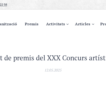
22 58
anització
Premis
Activitats
Articles
Pr
 de premis del XXX Concurs artístic
12.05.2025