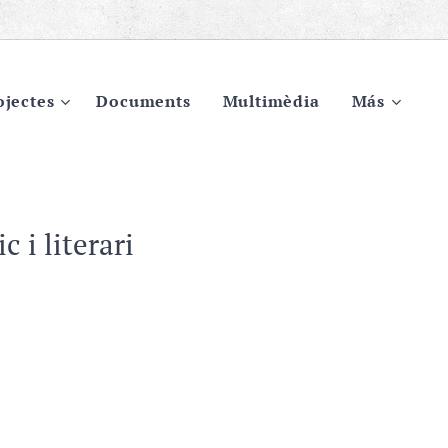
ojectes
Documents
Multimèdia
Más
 i literari